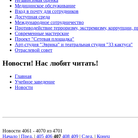
Независимая оценка
Медицинское обслуживание
Вход в почту для сотрудников
Доступная среда
Международное сотрудничество
Противодействие терроризму, экстремизму, коррупции, 
Современные мастерские
Проект "Сетевая площадка"
Арт-студия "Эврика" и театральная студия "33 кактуса"
Отраслевой совет
Новости! Нас любят читать!
Главная
Учебное заведение
Новости
Новости 4061 - 4070 из 4701
Начало
|
Пред.
|
405
406
407
408
409
|
След.
|
Конец