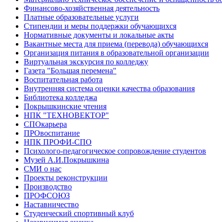
Финансово-хозяйственная деятельность
Платные образовательные услуги
Стипендии и меры поддержки обучающихся
Нормативные документы и локальные акты
Вакантные места для приема (перевода) обучающихся
Организация питания в образовательной организации
Виртуальная экскурсия по колледжу
Газета "Большая перемена"
Воспитательная работа
Внутренняя система оценки качества образования
Библиотека колледжа
Покрышкинские чтения
НПК "ТЕХНОВЕКТОР"
СПОкарьера
ПРОвоспитание
НПК ПРОФИ-СПО
Психолого-педагогическое сопровождение студентов
Музей А.И.Покрышкина
СМИ о нас
Проекты реконструкции
Производство
ПРОФСОЮЗ
Наставничество
Студенческий спортивный клуб