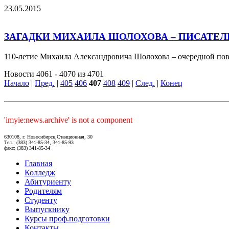
23.05.2015
ЗАГАДКИ МИХАИЛА ШОЛОХОВА – ПИСАТЕЛЮ
110-летие Михаила Александровича Шолохова – очередной пов
Новости 4061 - 4070 из 4701
Начало
|
Пред.
|
405
406
407
408
409
|
След.
|
Конец
'imyie:news.archive' is not a component
630108, г. Новосибирск,Станционная, 30
Тел.: (383) 341-85-34, 341-85-93
факс: (383) 341-85-34
Главная
Колледж
Абитуриенту
Родителям
Студенту
Выпускнику
Курсы проф.подготовки
Контакты