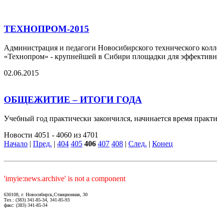
ТЕХНОПРОМ-2015
Администрация и педагоги Новосибирского технического колл
«Технопром» - крупнейшей в Сибири площадки для эффективног
02.06.2015
ОБЩЕЖИТИЕ – ИТОГИ ГОДА
Учебный год практически закончился, начинается время практи
Новости 4051 - 4060 из 4701
Начало
|
Пред.
|
404
405
406
407
408
|
След.
|
Конец
'imyie:news.archive' is not a component
630108, г. Новосибирск,Станционная, 30
Тел.: (383) 341-85-34, 341-85-93
факс: (383) 341-85-34