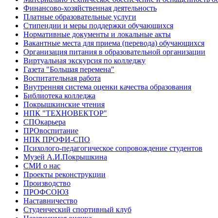
Финансово-хозяйственная деятельность
Платные образовательные услуги
Стипендии и меры поддержки обучающихся
Нормативные документы и локальные акты
Вакантные места для приема (перевода) обучающихся
Организация питания в образовательной организации
Виртуальная экскурсия по колледжу
Газета "Большая перемена"
Воспитательная работа
Внутренняя система оценки качества образования
Библиотека колледжа
Покрышкинские чтения
НПК "ТЕХНОВЕКТОР"
СПОкарьера
ПРОвоспитание
НПК ПРОФИ-СПО
Психолого-педагогическое сопровождение студентов
Музей А.И.Покрышкина
СМИ о нас
Проекты реконструкции
Производство
ПРОФСОЮЗ
Наставничество
Студенческий спортивный клуб