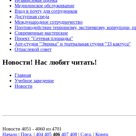
Независимая оценка
Медицинское обслуживание
Вход в почту для сотрудников
Доступная среда
Международное сотрудничество
Противодействие терроризму, экстремизму, коррупции, 
Современные мастерские
Проект "Сетевая площадка"
Арт-студия "Эврика" и театральная студия "33 кактуса"
Отраслевой совет
Новости! Нас любят читать!
Главная
Учебное заведение
Новости
Новости 4051 - 4060 из 4701
Начало
|
Пред.
|
404
405
406
407
408
|
След.
|
Конец