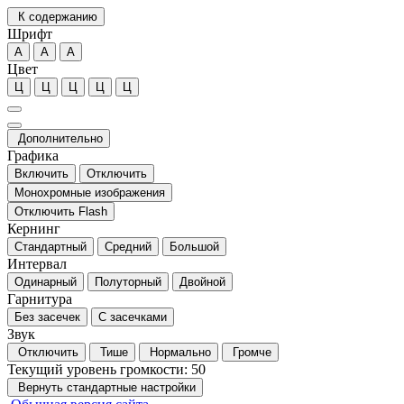
К содержанию
Шрифт
А
А
А
Цвет
Ц
Ц
Ц
Ц
Ц
Дополнительно
Графика
Включить
Отключить
Монохромные изображения
Отключить Flash
Кернинг
Стандартный
Средний
Большой
Интервал
Одинарный
Полуторный
Двойной
Гарнитура
Без засечек
С засечками
Звук
Отключить
Тише
Нормально
Громче
Текущий уровень громкости:
50
Вернуть стандартные настройки