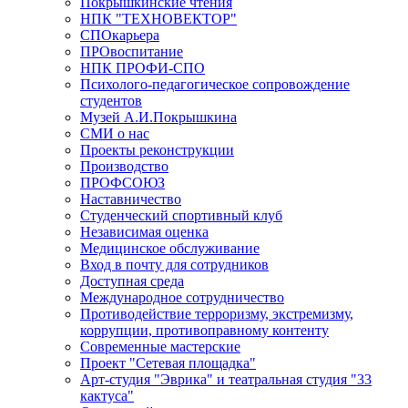
Покрышкинские чтения
НПК "ТЕХНОВЕКТОР"
СПОкарьера
ПРОвоспитание
НПК ПРОФИ-СПО
Психолого-педагогическое сопровождение
студентов
Музей А.И.Покрышкина
СМИ о нас
Проекты реконструкции
Производство
ПРОФСОЮЗ
Наставничество
Студенческий спортивный клуб
Независимая оценка
Медицинское обслуживание
Вход в почту для сотрудников
Доступная среда
Международное сотрудничество
Противодействие терроризму, экстремизму,
коррупции, противоправному контенту
Современные мастерские
Проект "Сетевая площадка"
Арт-студия "Эврика" и театральная студия "33
кактуса"