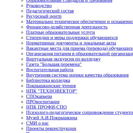
Образовательные стандарты и требования
Руководство
Педагогический состав
Ресурсный центр
Материально техническое обеспечение и оснащеннос
Финансово-хозяйственная деятельность
Платные образовательные услуги
Стипендии и меры поддержки обучающихся
Нормативные документы и локальные акты
Вакантные места для приема (перевода) обучающих
Организация питания в образовательной организац
Виртуальная экскурсия по колледжу
Газета "Большая перемена"
Воспитательная работа
Внутренняя система оценки качества образования
Библиотека колледжа
Покрышкинские чтения
НПК "ТЕХНОВЕКТОР"
СПОкарьера
ПРОвоспитание
НПК ПРОФИ-СПО
Психолого-педагогическое сопровождение студент
Музей А.И.Покрышкина
СМИ о нас
Проекты реконструкции