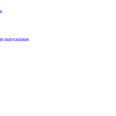
ов
тву выпускников