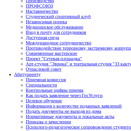
Производство
ПРОФСОЮЗ
Наставничество
Студенческий спортивный клуб
Независимая оценка
Медицинское обслуживание
Вход в почту для сотрудников
Доступная среда
Международное сотрудничество
Противодействие терроризму, экстремизму, корруп
Современные мастерские
Проект "Сетевая площадка"
Арт-студия "Эврика" и театральная студия "33 какт
Отраслевой совет
Абитуриенту
Приемная комиссия
Специальности
Контрольные цифры приема
Как подать заявление через ГосУслуги
Целевое обучение
Информация о количестве поданных заявлений
Подать документы не выходя из дома
Нормативные документы и локальные акты
Приказы о зачислении
Психолого-педагогическое сопровождение студент