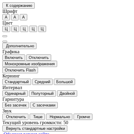
К содержанию
Шрифт
А
А
А
Цвет
Ц
Ц
Ц
Ц
Ц
Дополнительно
Графика
Включить
Отключить
Монохромные изображения
Отключить Flash
Кернинг
Стандартный
Средний
Большой
Интервал
Одинарный
Полуторный
Двойной
Гарнитура
Без засечек
С засечками
Звук
Отключить
Тише
Нормально
Громче
Текущий уровень громкости:
50
Вернуть стандартные настройки