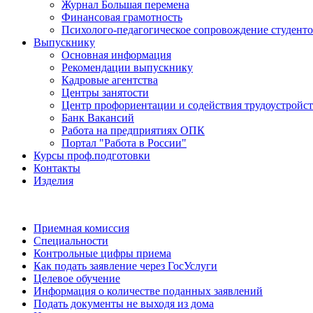
Журнал Большая перемена
Финансовая грамотность
Психолого-педагогическое сопровождение студент
Выпускнику
Основная информация
Рекомендации выпускнику
Кадровые агентства
Центры занятости
Центр профориентации и содействия трудоустройс
Банк Вакансий
Работа на предприятиях ОПК
Портал "Работа в России"
Курсы проф.подготовки
Контакты
Изделия
Приемная комиссия
Специальности
Контрольные цифры приема
Как подать заявление через ГосУслуги
Целевое обучение
Информация о количестве поданных заявлений
Подать документы не выходя из дома