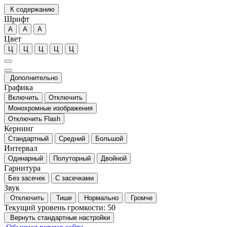
К содержанию
Шрифт
А
А
А
Цвет
Ц
Ц
Ц
Ц
Ц
Дополнительно
Графика
Включить
Отключить
Монохромные изображения
Отключить Flash
Кернинг
Стандартный
Средний
Большой
Интервал
Одинарный
Полуторный
Двойной
Гарнитура
Без засечек
С засечками
Звук
Отключить
Тише
Нормально
Громче
Текущий уровень громкости:
50
Вернуть стандартные настройки