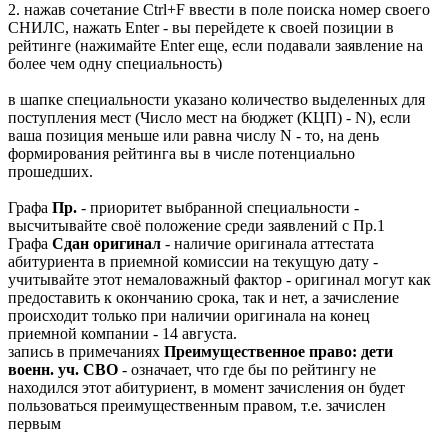
2. нажав сочетание Ctrl+F ввести в поле поиска номер своего
СНИЛС, нажать Enter - вы перейдете к своей позиции в
рейтинге (нажимайте Enter еще, если подавали заявление на
более чем одну специальность)
в шапке специальности указано количество выделенных для
поступления мест (Число мест на бюджет (КЦП) - N), если
ваша позиция меньше или равна числу N - то, на день
формирования рейтинга вы в числе потенциально
прошедших.
Графа
Пр.
- приоритет выбранной специальности -
высчитывайте своё положение среди заявлений с Пр.1
Графа
Сдан оригинал
- наличие оригинала аттестата
абитуриента в приемной комиссии на текущую дату -
учитывайте этот немаловажный фактор - оригинал могут как
предоставить к окончанию срока, так и нет, а зачисление
происходит только при наличии оригинала на конец
приемной компании - 14 августа.
запись в примечаниях
Преимущественное право: дети
военн. уч. СВО
- означает, что где бы по рейтингу не
находился этот абитуриент, в момент зачисления он будет
пользоваться преимущественным правом, т.е. зачислен
первым