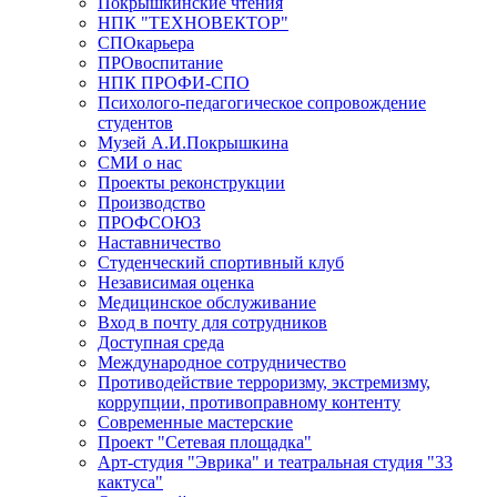
Покрышкинские чтения
НПК "ТЕХНОВЕКТОР"
СПОкарьера
ПРОвоспитание
НПК ПРОФИ-СПО
Психолого-педагогическое сопровождение
студентов
Музей А.И.Покрышкина
СМИ о нас
Проекты реконструкции
Производство
ПРОФСОЮЗ
Наставничество
Студенческий спортивный клуб
Независимая оценка
Медицинское обслуживание
Вход в почту для сотрудников
Доступная среда
Международное сотрудничество
Противодействие терроризму, экстремизму,
коррупции, противоправному контенту
Современные мастерские
Проект "Сетевая площадка"
Арт-студия "Эврика" и театральная студия "33
кактуса"