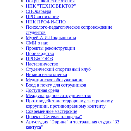
Покрышкинские чтения
НПК "ТЕХНОВЕКТОР"
СПОкарьера
ПРОвоспитание
НПК ПРОФИ-СПО
Психолого-педагогическое сопровождение
студентов
Музей А.И.Покрышкина
СМИ о нас
Проекты реконструкции
Производство
ПРОФСОЮЗ
Наставничество
Студенческий спортивный клуб
Независимая оценка
Медицинское обслуживание
Вход в почту для сотрудников
Доступная среда
Международное сотрудничество
Противодействие терроризму, экстремизму,
коррупции, противоправному контенту
Современные мастерские
Проект "Сетевая площадка"
Арт-студия "Эврика" и театральная студия "33
кактуса"