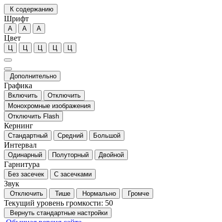
К содержанию
Шрифт
А
А
А
Цвет
Ц
Ц
Ц
Ц
Ц
Дополнительно
Графика
Включить
Отключить
Монохромные изображения
Отключить Flash
Кернинг
Стандартный
Средний
Большой
Интервал
Одинарный
Полуторный
Двойной
Гарнитура
Без засечек
С засечками
Звук
Отключить
Тише
Нормально
Громче
Текущий уровень громкости:
50
Вернуть стандартные настройки