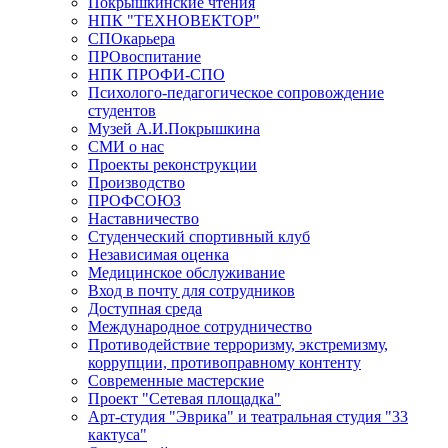
Покрышкинские чтения
НПК "ТЕХНОВЕКТОР"
СПОкарьера
ПРОвоспитание
НПК ПРОФИ-СПО
Психолого-педагогическое сопровождение
студентов
Музей А.И.Покрышкина
СМИ о нас
Проекты реконструкции
Производство
ПРОФСОЮЗ
Наставничество
Студенческий спортивный клуб
Независимая оценка
Медицинское обслуживание
Вход в почту для сотрудников
Доступная среда
Международное сотрудничество
Противодействие терроризму, экстремизму,
коррупции, противоправному контенту
Современные мастерские
Проект "Сетевая площадка"
Арт-студия "Эврика" и театральная студия "33
кактуса"