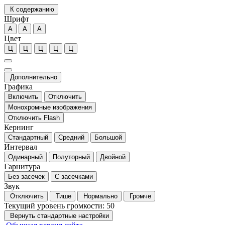
К содержанию
Шрифт
А
А
А
Цвет
Ц
Ц
Ц
Ц
Ц
Дополнительно
Графика
Включить
Отключить
Монохромные изображения
Отключить Flash
Кернинг
Стандартный
Средний
Большой
Интервал
Одинарный
Полуторный
Двойной
Гарнитура
Без засечек
С засечками
Звук
Отключить
Тише
Нормально
Громче
Текущий уровень громкости:
50
Вернуть стандартные настройки