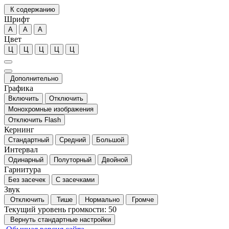
К содержанию
Шрифт
А
А
А
Цвет
Ц
Ц
Ц
Ц
Ц
Дополнительно
Графика
Включить
Отключить
Монохромные изображения
Отключить Flash
Кернинг
Стандартный
Средний
Большой
Интервал
Одинарный
Полуторный
Двойной
Гарнитура
Без засечек
С засечками
Звук
Отключить
Тише
Нормально
Громче
Текущий уровень громкости:
50
Вернуть стандартные настройки