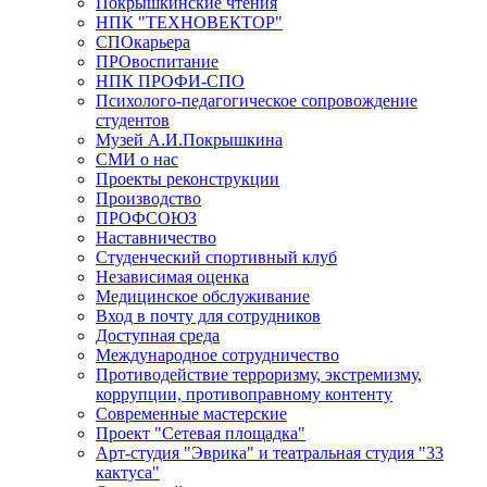
Покрышкинские чтения
НПК "ТЕХНОВЕКТОР"
СПОкарьера
ПРОвоспитание
НПК ПРОФИ-СПО
Психолого-педагогическое сопровождение
студентов
Музей А.И.Покрышкина
СМИ о нас
Проекты реконструкции
Производство
ПРОФСОЮЗ
Наставничество
Студенческий спортивный клуб
Независимая оценка
Медицинское обслуживание
Вход в почту для сотрудников
Доступная среда
Международное сотрудничество
Противодействие терроризму, экстремизму,
коррупции, противоправному контенту
Современные мастерские
Проект "Сетевая площадка"
Арт-студия "Эврика" и театральная студия "33
кактуса"