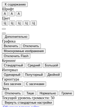
К содержанию
Шрифт
А
А
А
Цвет
Ц
Ц
Ц
Ц
Ц
Дополнительно
Графика
Включить
Отключить
Монохромные изображения
Отключить Flash
Кернинг
Стандартный
Средний
Большой
Интервал
Одинарный
Полуторный
Двойной
Гарнитура
Без засечек
С засечками
Звук
Отключить
Тише
Нормально
Громче
Текущий уровень громкости:
50
Вернуть стандартные настройки