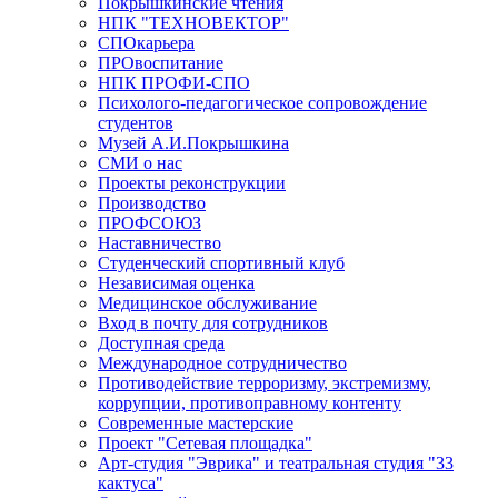
Покрышкинские чтения
НПК "ТЕХНОВЕКТОР"
СПОкарьера
ПРОвоспитание
НПК ПРОФИ-СПО
Психолого-педагогическое сопровождение
студентов
Музей А.И.Покрышкина
СМИ о нас
Проекты реконструкции
Производство
ПРОФСОЮЗ
Наставничество
Студенческий спортивный клуб
Независимая оценка
Медицинское обслуживание
Вход в почту для сотрудников
Доступная среда
Международное сотрудничество
Противодействие терроризму, экстремизму,
коррупции, противоправному контенту
Современные мастерские
Проект "Сетевая площадка"
Арт-студия "Эврика" и театральная студия "33
кактуса"