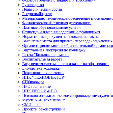
Образовательные стандарты и требования
Руководство
Педагогический состав
Ресурсный центр
Материально техническое обеспечение и оснащеннос
Финансово-хозяйственная деятельность
Платные образовательные услуги
Стипендии и меры поддержки обучающихся
Нормативные документы и локальные акты
Вакантные места для приема (перевода) обучающих
Организация питания в образовательной организац
Виртуальная экскурсия по колледжу
Газета "Большая перемена"
Воспитательная работа
Внутренняя система оценки качества образования
Библиотека колледжа
Покрышкинские чтения
НПК "ТЕХНОВЕКТОР"
СПОкарьера
ПРОвоспитание
НПК ПРОФИ-СПО
Психолого-педагогическое сопровождение студент
Музей А.И.Покрышкина
СМИ о нас
Проекты реконструкции