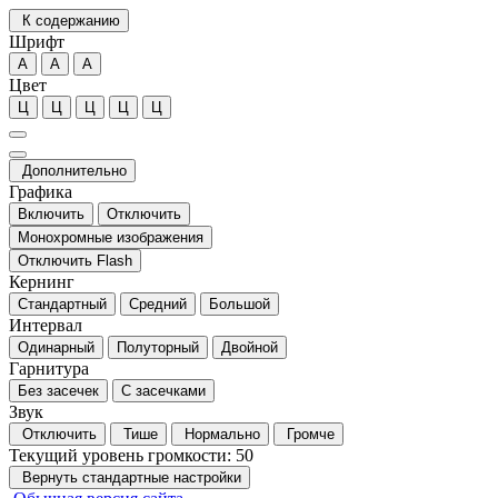
К содержанию
Шрифт
А
А
А
Цвет
Ц
Ц
Ц
Ц
Ц
Дополнительно
Графика
Включить
Отключить
Монохромные изображения
Отключить Flash
Кернинг
Стандартный
Средний
Большой
Интервал
Одинарный
Полуторный
Двойной
Гарнитура
Без засечек
С засечками
Звук
Отключить
Тише
Нормально
Громче
Текущий уровень громкости:
50
Вернуть стандартные настройки