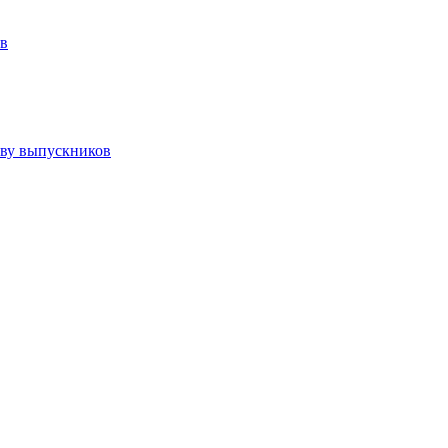
ов
тву выпускников