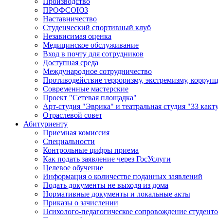
Производство
ПРОФСОЮЗ
Наставничество
Студенческий спортивный клуб
Независимая оценка
Медицинское обслуживание
Вход в почту для сотрудников
Доступная среда
Международное сотрудничество
Противодействие терроризму, экстремизму, корруп
Современные мастерские
Проект "Сетевая площадка"
Арт-студия "Эврика" и театральная студия "33 какт
Отраслевой совет
Абитуриенту
Приемная комиссия
Специальности
Контрольные цифры приема
Как подать заявление через ГосУслуги
Целевое обучение
Информация о количестве поданных заявлений
Подать документы не выходя из дома
Нормативные документы и локальные акты
Приказы о зачислении
Психолого-педагогическое сопровождение студент