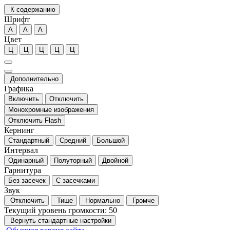
К содержанию
Шрифт
А
А
А
Цвет
Ц
Ц
Ц
Ц
Ц
Дополнительно
Графика
Включить
Отключить
Монохромные изображения
Отключить Flash
Кернинг
Стандартный
Средний
Большой
Интервал
Одинарный
Полуторный
Двойной
Гарнитура
Без засечек
С засечками
Звук
Отключить
Тише
Нормально
Громче
Текущий уровень громкости:
50
Вернуть стандартные настройки