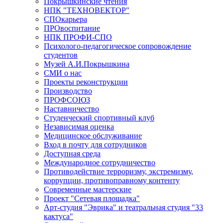
Покрышкинские чтения
НПК "ТЕХНОВЕКТОР"
СПОкарьера
ПРОвоспитание
НПК ПРОФИ-СПО
Психолого-педагогическое сопровождение
студентов
Музей А.И.Покрышкина
СМИ о нас
Проекты реконструкции
Производство
ПРОФСОЮЗ
Наставничество
Студенческий спортивный клуб
Независимая оценка
Медицинское обслуживание
Вход в почту для сотрудников
Доступная среда
Международное сотрудничество
Противодействие терроризму, экстремизму,
коррупции, противоправному контенту
Современные мастерские
Проект "Сетевая площадка"
Арт-студия "Эврика" и театральная студия "33
кактуса"