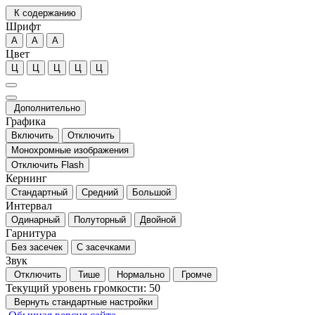
К содержанию
Шрифт
А
А
А
Цвет
Ц
Ц
Ц
Ц
Ц
Дополнительно
Графика
Включить
Отключить
Монохромные изображения
Отключить Flash
Кернинг
Стандартный
Средний
Большой
Интервал
Одинарный
Полуторный
Двойной
Гарнитура
Без засечек
С засечками
Звук
Отключить
Тише
Нормально
Громче
Текущий уровень громкости:
50
Вернуть стандартные настройки