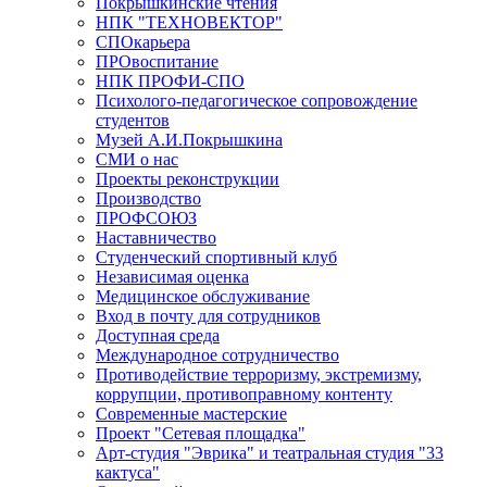
Покрышкинские чтения
НПК "ТЕХНОВЕКТОР"
СПОкарьера
ПРОвоспитание
НПК ПРОФИ-СПО
Психолого-педагогическое сопровождение
студентов
Музей А.И.Покрышкина
СМИ о нас
Проекты реконструкции
Производство
ПРОФСОЮЗ
Наставничество
Студенческий спортивный клуб
Независимая оценка
Медицинское обслуживание
Вход в почту для сотрудников
Доступная среда
Международное сотрудничество
Противодействие терроризму, экстремизму,
коррупции, противоправному контенту
Современные мастерские
Проект "Сетевая площадка"
Арт-студия "Эврика" и театральная студия "33
кактуса"