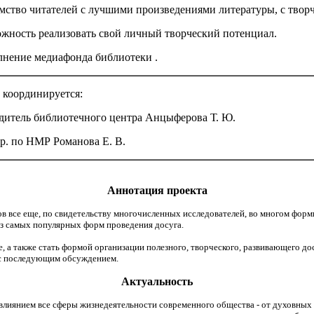
омство читателей с лучшими произведениями литературы, с творч
ожность реализовать свой личный творческий потенциал.
лнение медиафонда библиотеки .
 координируется:
дитель библиотечного центра Анцыферова Т. Ю.
ир. по НМР Романова Е. В.
Аннотация проекта
ов все еще, по свидетельству многочисленных исследователей, во многом фо
з самых популярных форм проведения досуга.
а также стать формой организации полезного, творческого, развивающего д
ия с последующим обсуждением.
Актуальность
влиянием все сферы жизнедеятельности современного общества - от духовных и