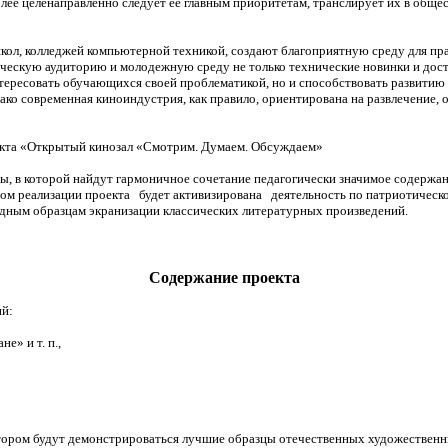
лее целенаправленно следует ее главным приоритетам, транслирует их в общес
ол, колледжей компьютерной техникой, создают благоприятную среду для прак
нческую аудиторию и молодежную среду не только технические новинки и дост
ересовать обучающихся своей проблематикой, но и способствовать развитию к
нако современная киноиндустрия, как правило, ориентирована на развлечение,
роекта «Открытый кинозал «Смотрим. Думаем. Обсуждаем»
ды, в которой найдут гармоничное сочетание педагогически значимое содержа
м реализации проекта будет активизирована деятельность по патриотическом
дным образцам экранизации классических литературных произведений.
Содержание проекта
ий:
е» и т. п.,
в котором будут демонстрироваться лучшие образцы отечественных художестве