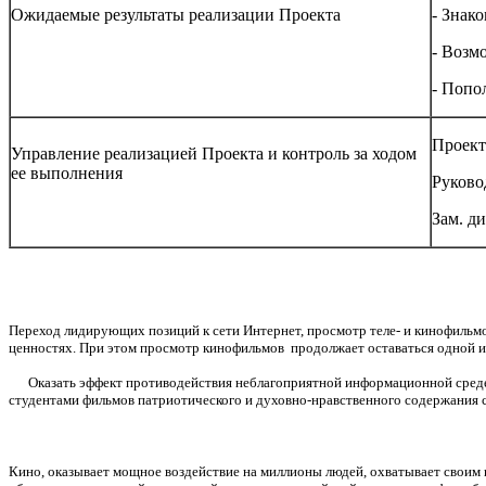
Ожидаемые результаты реализации Проекта
- Знак
- Возм
- Попо
Проект
Управление реализацией Проекта и контроль за ходом
ее выполнения
Руково
Зам. д
Переход лидирующих позиций к сети Интернет, просмотр теле- и кинофильм
ценностях. При этом просмотр кинофильмов продолжает оставаться одной и
Оказать эффект противодействия неблагоприятной информационной среде, 
студентами фильмов патриотического и духовно-нравственного содержан
Кино, оказывает мощное воздействие на миллионы людей, охватывает своим 