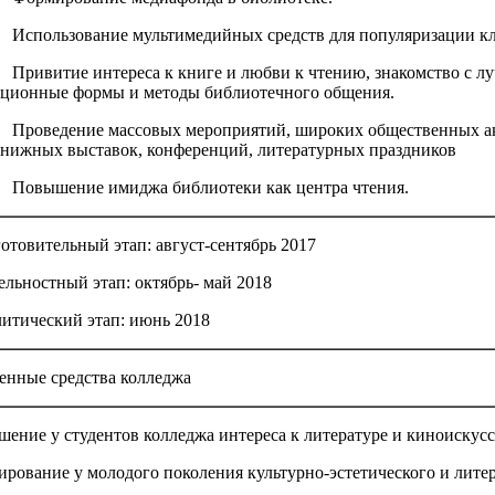
льзование мультимедийных средств для популяризации кла
итие интереса к книге и любви к чтению, знакомство с луч
ционные формы и методы библиотечного общения.
едение массовых мероприятий, широких общественных акци
книжных выставок, конференций, литературных праздников
ышение имиджа библиотеки как центра чтения.
готовительный этап: август-сентябрь 2017
тельностный этап: октябрь- май 2018
литический этап: июнь 2018
енные средства колледжа
шение у студентов колледжа интереса к литературе и киноискусс
ирование у молодого поколения культурно-эстетического и литер