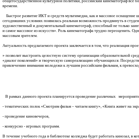
общегосударственной культурной политики, российский кинематограф все бо
времени.
Быстрое развитие ИКТ и средств мультимедиа, как и массовое оснащение шк
сегодняшних условиях появилась реальная возможность продвинуть в студе
художественный и документальный кинематограф, способный не только заинт
и самое массовое из искусств». Роль кинематографа трудно переоценить. Од
массовым зрителем.
Актуальность предлагаемого проекта заключается в том, что реализация п
» позволит выстроить целостную систему организации образовательной сре
«диалог поколений» и творческую самореализацию обучающихся. Посредство
привлечению внимания молодежи к лучшим российским фильмам, к превосхо
В рамках данного проекта планируется проведение различных мероприят
- тематических полок «Смотрим фильм – читаем книгу», «Книга живет на экран
- проведение киновечеров,
- конкурсно - игровых программ.
В течение учебного года в библиотеке колледжа будет работать кинозал, 