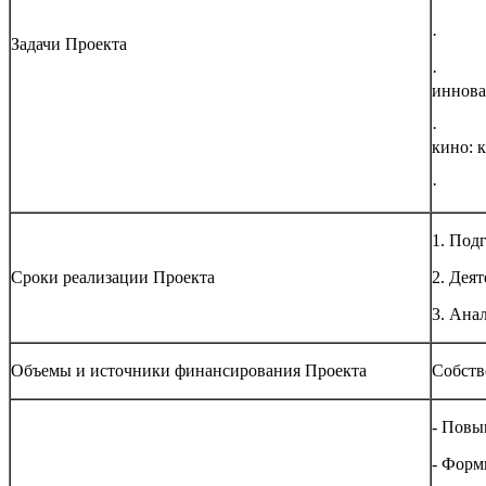
· Испо
Задачи Проекта
· Прив
иннова
· Пров
кино: 
· Пов
1. Под
Сроки реализации Проекта
2. Дея
3. Ана
Объемы и источники финансирования Проекта
Собств
- Повы
- Форм