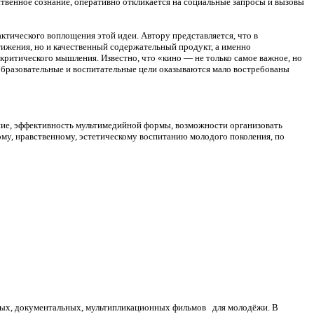
твенное сознание, оперативно откликается на социальные запросы и вызовы
тического воплощения этой идеи. Автору представляется, что в
ижения, но и качественный содержательный продукт, а именно
ритического мышления. Известно, что «кино — не только самое важное, но
 образовательные и воспитательные цели оказываются мало востребованы
ние, эффективность мультимедийной формы, возможности организовать
у, нравственному, эстетическому воспитанию молодого поколения, по
нных, документальных, мультипликационных фильмов для молодёжи. В