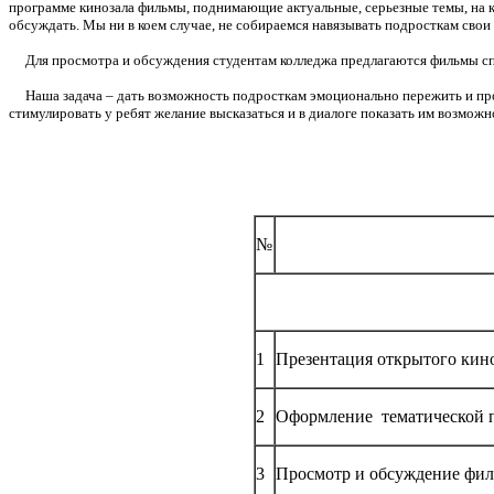
программе кинозала фильмы, поднимающие актуальные, серьезные темы, на ко
обсуждать. Мы ни в коем случае, не собираемся навязывать подросткам свои 
Для просмотра и обсуждения студентам колледжа предлагаются фильмы сп
Наша задача – дать возможность подросткам эмоционально пережить и про-ж
стимулировать у ребят желание высказаться и в диалоге показать им возмож
№
1
Презентация открытого кино
2
Оформление тематической п
3
Просмотр и обсуждение фил